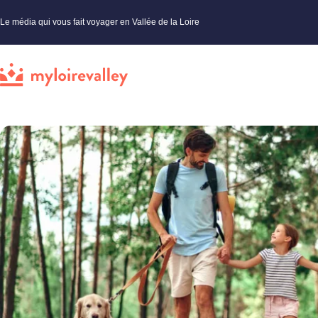
Le média qui vous fait voyager en Vallée de la Loire
My Loire Valley
»
Loiret
»
Nature et jardins
»
Explorer la forêt domaniale de Montargis à la Maison de