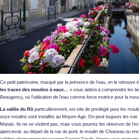
Ce petit patrimoine, marqué par la présence de l’eau, on le retrouve
les traces des moulins à eaux…
» vous aidera à comprendre les lien
Beaugency, où l’utilisation de l’eau comme force motrice pour la meu
La vallée du Rû
particulièrement, est site de privilégié pour les mo
onze moulins sont installés au Moyen-Age. On peut toujours les voir 
Marais. Ils ne se visitent pas, mais vous pourrez les observer de l’ex
apercevoir, au départ de la rue du pont, le moulin de Choiseau ou en
célèbre chansonnier beauceron Gaston Gouté. Venez vous promener, 