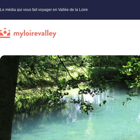
Le média qui vous fait voyager en Vallée de la Loire
My Loire Valley
»
Loiret
»
Insolites
»
Petit patrimoine insolite autour de Beaugency