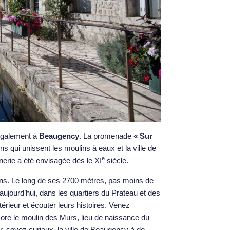
 également à
Beaugency
. La promenade
« Sur
s qui unissent les moulins à eaux et la ville de
e
nerie a été envisagée dès le XI
siècle.
ulins. Le long de ses 2700 mètres, pas moins de
aujourd’hui, dans les quartiers du Prateau et des
térieur et écouter leurs histoires. Venez
core le moulin des Murs, lieu de naissance du
soyez curieux, la ville de Beaugency à de