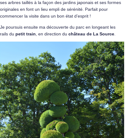
ses arbres taillés à la façon des jardins japonais et ses formes
originales en font un lieu empli de sérénité. Parfait pour
commencer la visite dans un bon état d’esprit !
Je poursuis ensuite ma découverte du parc en longeant les
rails du
petit train
, en direction du
château de La Source
.