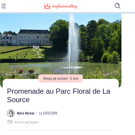
Ouvrir
la
barre
de
recherch
Temps de lecture : 5 min
Promenade au Parc Floral de La
Source
Marie Moreau
•
Le 25/07/2019
Article partenaire