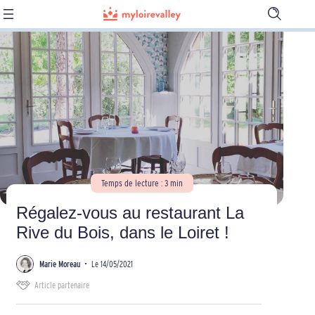
Ouvrir
la
barre
de
recherch
Temps de lecture : 3 min
Régalez-vous au restaurant La
Rive du Bois, dans le Loiret !
Marie Moreau
•
Le 14/05/2021
Article partenaire