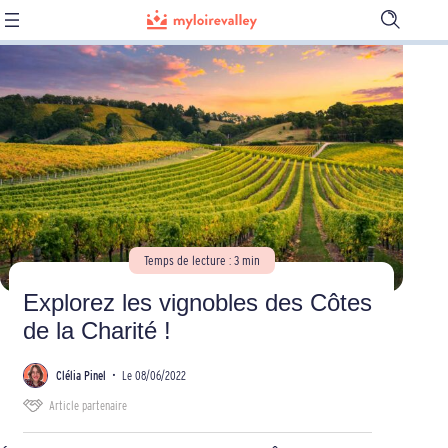
Ouvrir
la
barre
de
recherch
Temps de lecture : 3 min
Explorez les vignobles des Côtes
de la Charité !
Clélia Pinel
•
Le 08/06/2022
Article partenaire