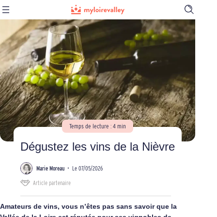
Ouvrir
la
barre
de
recherch
Temps de lecture : 4 min
Dégustez les vins de la Nièvre
Marie Moreau
•
Le 07/05/2026
Article partenaire
Amateurs de vins, vous n’êtes pas sans savoir que la