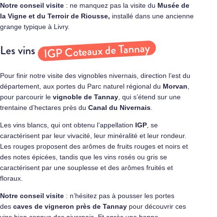
Notre conseil visite
: ne manquez pas la visite du
Musée de
la Vigne et du Terroir de Riousse,
installé dans une ancienne
grange typique à Livry.
IGP Coteaux de Tannay
Les vins
Pour finir notre visite des vignobles nivernais, direction l’est du
département, aux portes du Parc naturel régional du
Morvan
,
pour parcourir le
vignoble de
Tannay
, qui s’étend sur une
trentaine d’hectares près du
Canal du Nivernais
.
Les vins blancs, qui ont obtenu l’appellation
IGP
, se
caractérisent par leur vivacité, leur minéralité et leur rondeur.
Les rouges proposent des arômes de fruits rouges et noirs et
des notes épicées, tandis que les vins rosés ou gris se
caractérisent par une souplesse et des arômes fruités et
floraux.
Notre conseil visite
: n’hésitez pas à pousser les portes
des
caves de vigneron près de Tannay
pour découvrir ces
vins bien connus des nivernais. Et après une bonne