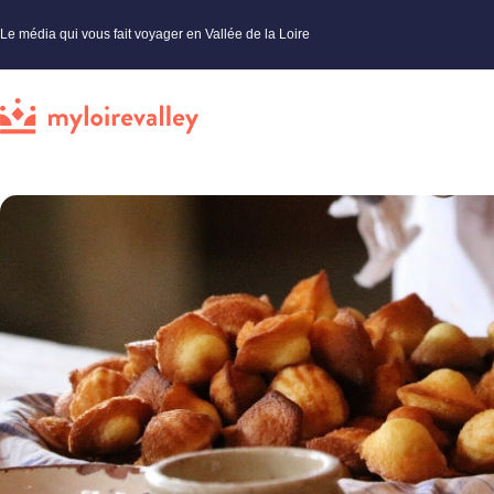
Le média qui vous fait voyager en Vallée de la Loire
My Loire Valley
»
Made in Loire
»
Actualités Val de Loire
»
Cinq recettes du Loiret à refaire chez vou