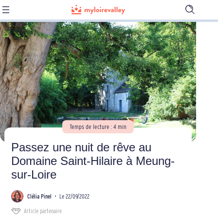
Ouvrir
la
barre
de
recherch
Temps de lecture : 4 min
Passez une nuit de rêve au
Domaine Saint-Hilaire à Meung-
sur-Loire
Clélia Pinel
•
Le 22/09/2022
Article partenaire