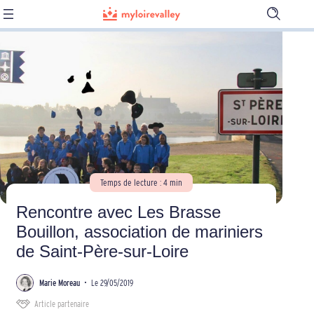
Ouvrir
la
barre
de
recherch
Temps de lecture : 4 min
Rencontre avec Les Brasse
Bouillon, association de mariniers
de Saint-Père-sur-Loire
Marie Moreau
•
Le 29/05/2019
Article partenaire