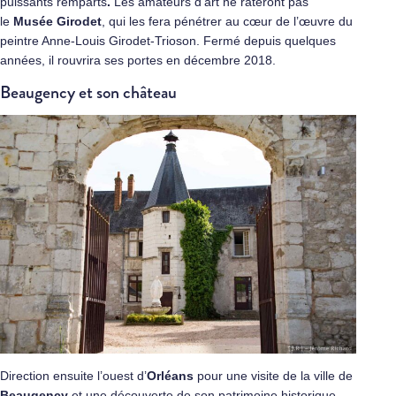
puissants remparts
.
Les amateurs d’art ne rateront pas
le
Musée Girodet
, qui les fera pénétrer au cœur de l’œuvre du
peintre Anne-Louis Girodet-Trioson. Fermé depuis quelques
années, il rouvrira ses portes en décembre 2018.
Beaugency et son château
Direction ensuite l’ouest d’
Orléans
pour une visite de la ville de
Beaugency
et une découverte de son patrimoine historique