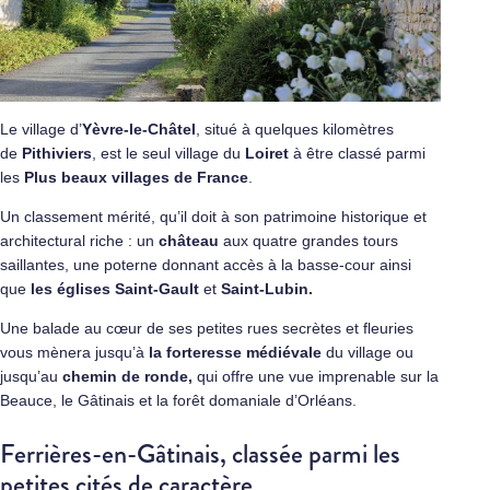
Le village d’
Yèvre-le-Châtel
, situé à quelques kilomètres
de
Pithiviers
, est le seul village du
Loiret
à être classé parmi
les
Plus beaux villages de France
.
Un classement mérité, qu’il doit à son patrimoine historique et
architectural riche : un
château
aux quatre grandes tours
saillantes, une poterne donnant accès à la basse-cour ainsi
que
les églises
Saint-Gault
et
Saint-Lubin.
Une balade au cœur de ses petites rues secrètes et fleuries
vous mènera jusqu’à
la forteresse médiévale
du village ou
jusqu’au
chemin de ronde,
qui offre une vue imprenable sur la
Beauce, le Gâtinais et la forêt domaniale d’Orléans.
Ferrières-en-Gâtinais, classée parmi les
petites cités de caractère