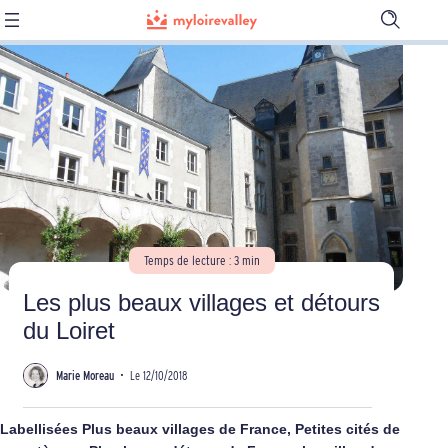
Ouvrir
la
barre
de
recherch
Temps de lecture : 3 min
Les plus beaux villages et détours
du Loiret
Marie Moreau
•
Le 12/10/2018
Labellisées Plus beaux villages de France, Petites cités de