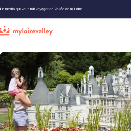
Le média qui vous fait voyager en Vallée de la Loire
My Loire Valley
»
Indre-et-Loire
»
Insolites
»
Découvrez le parc Mini-Châteaux de la Loire à Amboise