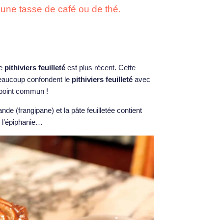
 une tasse de café ou de thé.
le
pithiviers feuilleté
est plus récent. Cette
 beaucoup confondent le
pithiviers feuilleté
avec
 point commun !
nde (frangipane) et la pâte feuilletée contient
r l’épiphanie…