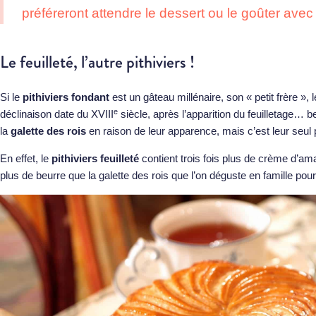
préféreront attendre le dessert ou le goûter avec
Le feuilleté, l’autre pithiviers !
Si le
pithiviers fondant
est un gâteau millénaire, son « petit frère », 
e
déclinaison date du XVIII
siècle, après l’apparition du feuilletage…
la
galette des rois
en raison de leur apparence, mais c’est leur seul
En effet, le
pithiviers feuilleté
contient trois fois plus de crème d’ama
plus de beurre que la galette des rois que l’on déguste en famille pou