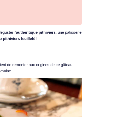
éguster l’
authentique pithiviers
, une pâtisserie
le
pithiviers feuilleté
!
nvient de remonter aux origines de ce gâteau
-romaine…