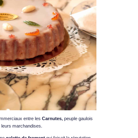
commerciaux entre les
Carnutes,
peuple gaulois
e leurs marchandises.
’une
galette de froment
qui faisait la réputation