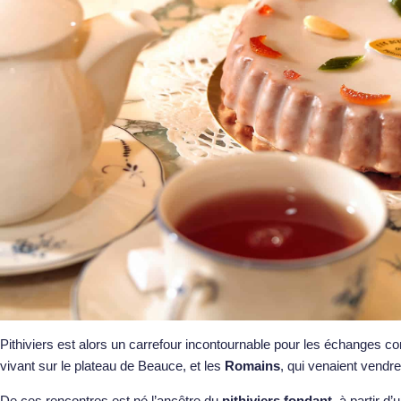
Pithiviers est alors un carrefour incontournable pour les échanges 
vivant sur le plateau de Beauce, et les
Romains
, qui venaient vendr
De ces rencontres est né l’ancêtre du
pithiviers fondant
, à partir d