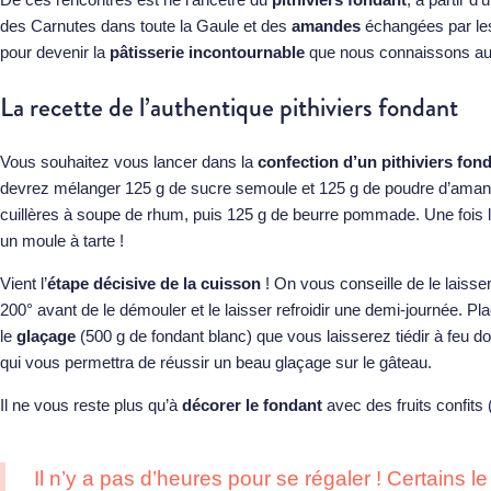
des Carnutes dans toute la Gaule et des
amandes
échangées par les 
pour devenir la
pâtisserie incontournable
que nous connaissons auj
La recette de l’authentique pithiviers fondant
Vous souhaitez vous lancer dans la
confection d’un pithiviers fon
devrez mélanger 125 g de sucre semoule et 125 g de poudre d’amand
cuillères à soupe de rhum, puis 125 g de beurre pommade. Une fois 
un moule à tarte !
Vient l’
étape décisive de la cuisson
! On vous conseille de le laisse
200° avant de le démouler et le laisser refroidir une demi-journée. Plac
le
glaçage
(500 g de fondant blanc) que vous laisserez tiédir à feu d
qui vous permettra de réussir un beau glaçage sur le gâteau.
Il ne vous reste plus qu’à
décorer le fondant
avec des fruits confits (
Il n’y a pas d’heures pour se régaler ! Certains le 