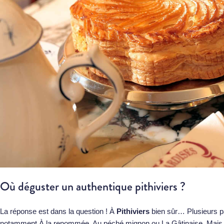
Où déguster un authentique pithiviers ?
La réponse est dans la question ! À
Pithiviers
bien sûr… Plusieurs pâ
notamment À la renommée, Au péché mignon ou La Gâtinaise. Mais v