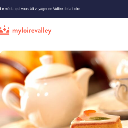
Le média qui vous fait voyager en Vallée de la Loire
My Loire Valley
»
Loiret
»
Incontournables
»
Pithiviers fondant ou pithiviers feuilleté : deux pâtisse