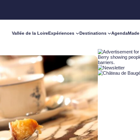
Vallée de la Loire
Expériences
Destinations
Agenda
Made 
ries incontournables du Val de Loire