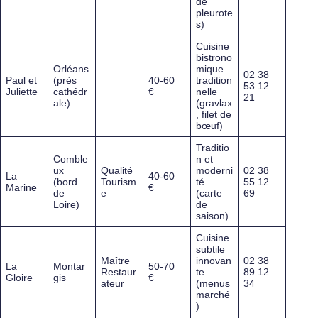
de
pleurote
s)
Cuisine
bistrono
Orléans
mique
02 38
Paul et
(près
40-60
tradition
53 12
Juliette
cathédr
€
nelle
21
ale)
(gravlax
, filet de
bœuf)
Traditio
Comble
n et
ux
Qualité
moderni
02 38
La
40-60
(bord
Tourism
té
55 12
Marine
€
de
e
(carte
69
Loire)
de
saison)
Cuisine
subtile
Maître
innovan
02 38
La
Montar
50-70
Restaur
te
89 12
Gloire
gis
€
ateur
(menus
34
marché
)