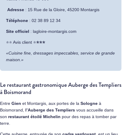
Adresse
:
15 Rue de la Gloire, 45200 Montargis
Téléphone
: 02 38 89 12 34
Site officiel
:
lagloire-montargis.com
​⭐⭐ Avis client ⭐
⭐⭐⭐
«Cuisine fine, dressages impeccables, service de grande
maison.»
Le restaurant gastronomique Auberge des Templiers
à Boismorand
Entre
Gien
et Montargis, aux portes de la
Sologne
à
Boismorand,
l’Auberge des Templiers
vous accueille dans
son
restaurant étoilé Michelin
pour des repas à tomber par
terre.
Cette auberge, entourée de son
cadre verdoyant
, est un lieu