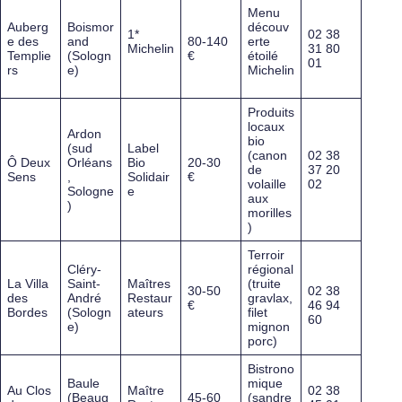
Menu
Auberg
Boismor
découv
1*
02 38
e des
and
80-140
erte
Michelin
31 80
Templie
(Sologn
€
étoilé
01
rs
e)
Michelin
Produits
locaux
Ardon
bio
(sud
Label
(canon
02 38
Ô Deux
Orléans
Bio
20-30
de
37 20
Sens
,
Solidair
€
volaille
02
Sologne
e
aux
)
morilles
)
Terroir
Cléry-
régional
La Villa
Saint-
Maîtres
(truite
30-50
02 38
des
André
Restaur
gravlax,
€
46 94
Bordes
(Sologn
ateurs
filet
60
e)
mignon
porc)
Bistrono
Baule
mique
Au Clos
Maître
02 38
(Beaug
45-60
(sandre