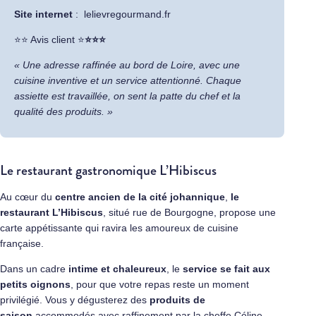
Site internet
:
lelievregourmand.fr
​⭐⭐ Avis client ⭐
⭐⭐⭐
« Une adresse raffinée au bord de Loire, avec une
cuisine inventive et un service attentionné. Chaque
assiette est travaillée, on sent la patte du chef et la
qualité des produits. »
Le restaurant gastronomique L’Hibiscus
Au cœur du
centre ancien de la cité johannique
,
le
restaurant
L’Hibiscus
, situé rue de Bourgogne, propose une
carte appétissante qui ravira les amoureux de cuisine
française.
Dans un cadre
intime et chaleureux
, le
service se fait aux
petits oignons
, pour que votre repas reste un moment
privilégié. Vous y dégusterez des
produits de
saison
accommodés avec raffinement par la cheffe Céline.