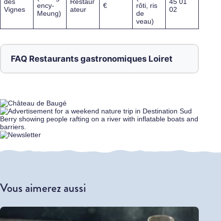
des
Restaur
45 01
ency-
€
rôti, ris
Vignes
ateur
02
Meung)
de
veau)
FAQ Restaurants gastronomiques Loiret
Vous aimerez aussi