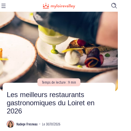
Ouvrir
la
barre
de
recherch
Temps de lecture : 9 min
Les meilleurs restaurants
gastronomiques du Loiret en
2026
Nadege Fresneau
•
Le 30/01/2026