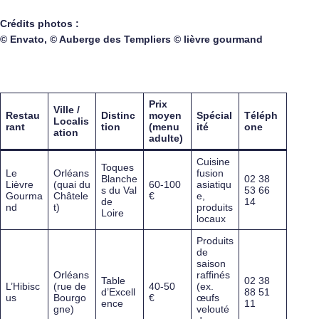
Crédits photos :
© Envato, © Auberge des Templiers © lièvre gourmand
Prix
Ville /
Restau
Distinc
moyen
Spécial
Téléph
Localis
rant
tion
(menu
ité
one
ation
adulte)
Cuisine
Toques
Le
Orléans
fusion
Blanche
02 38
Lièvre
(quai du
60-100
asiatiqu
s du Val
53 66
Gourma
Châtele
€
e,
de
14
nd
t)
produits
Loire
locaux
Produits
de
saison
Orléans
raffinés
Table
02 38
L’Hibisc
(rue de
40-50
(ex.
d’Excell
88 51
us
Bourgo
€
œufs
ence
11
gne)
velouté