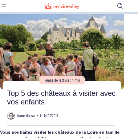
Ouvrir
la
barre
de
recherch
Temps de lecture : 4 min
Top 5 des châteaux à visiter avec
vos enfants
Marie Moreau
•
Le 14/09/2018
Vous souhaitez visiter les châteaux de la Loire en famille