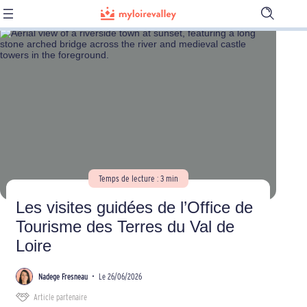
Ouvrir
la
barre
de
recherch
Temps de lecture : 3 min
Les visites guidées de l’Office de
Tourisme des Terres du Val de
Loire
Nadege Fresneau
•
Le 26/06/2026
Article partenaire