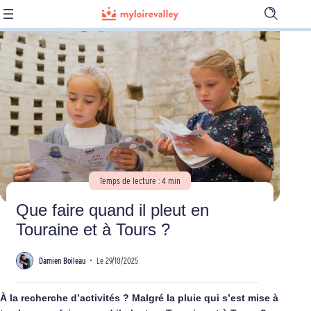
Ouvrir
la
barre
de
recherch
Temps de lecture : 4 min
Que faire quand il pleut en
Touraine et à Tours ?
Damien Boileau
•
Le 29/10/2025
À la recherche d’activités ? Malgré la pluie qui s’est mise à