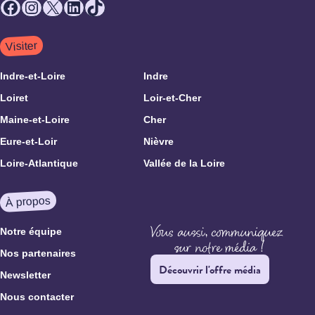
Facebook
Instagram
X
LinkedIn
TikTok
Visiter
Indre-et-Loire
Indre
Loiret
Loir-et-Cher
Maine-et-Loire
Cher
Eure-et-Loir
Nièvre
Loire-Atlantique
Vallée de la Loire
À propos
Notre équipe
Nos partenaires
Découvrir l'offre média
Newsletter
Nous contacter